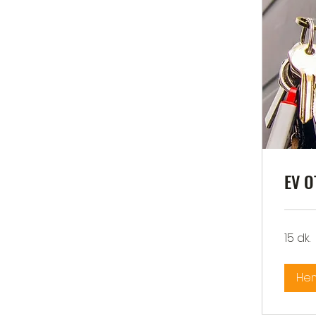
EV O
15 dk.
Hem