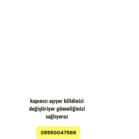
kapınızı açıyor kilidinizi
değiştiriyor güvenliğinizi
sağlıyoruz
05550047569