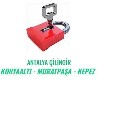
ANTALYA ÇİLİNGİR
KONYAALTI - MURATPAŞA - KEPEZ
Antalya Çilingir
Konyaaltı Çilingir
Hurma Çilingir
Uncalı 